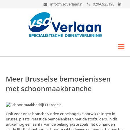
info@vsdverlaan.nl
020-6923198
Home
Over VSD Verlaan
Onze diensten
Meer Brusselse bemoeienissen
Schoonmaak
met schoonmaakbranche
Glasbewassing
Vloeronderhoud
Gevelreiniging
Ook voor onze branche vinden er belangrijke ontwikkelingen in
Hoogwerkerverhuur
Brussel plaats. Naast de bemoeienissen met de stofzuigers, in dit
artikel nog een aantal van de belangrijkste zoals het op handen
Vogelwering
zijnde EU Ecolabel voor schoonmaakbedrijven en revisies binnen het