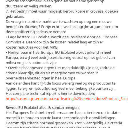
voor de schoonmaak in een gebouw met name gericht op
duurzaam en veilig werken;
7. Het bedrijf moet waar mogelijk herbruikbare microvezel doeken
gebruiken.
De vraag is nu, zit de markt wel te wachten op nog een nieuwe
bedrijfscertificering? Er zijn echter wel belangrijke argumenten om
deze certificering serieus te nemen:
• Lage kosten: EU Ecolabel wordt gesubsidieerd door de Europese
Commissie. Daardoor zijn de kosten relatief laag en zijn er
kostenreducties voor het MKB;
• Herkenbaar in heel Europa: EU Ecolabel wordt erkend in heel
Europa, terwijl veel bedrijfscertificering vooral op het gebied van
milieu nog iets nationaals zijn;
• Overheidsaanbestedingen: Het mag duidelijk zijn dat, zodra de
criteria klaar zijn, dit als eis meegenomen zal worden in
overheidsaanbestedingen in heel Europa.
Aan de andere kant lijkt de focus wel erg veel op de producten te
liggen, terwijl er natuurlijk nog veel meer belangrijke punten zijn.
Het complete technical report is hier te downloaden:
http://susproc.jrc.ec.europa.eu/cleaning%20services/docs/Product_Sco
Revisie EU Ecolabel alles- & sanitairreinigers
Het Europees Ecolabel streeft ernaar om haar criteria zo up-to-date
mogelijk te houden aan de laatste technologisch ontwikkelingen.
Daarom zijn criteria normaal gesproken 3 tot 5 jaar geldig. De criteria