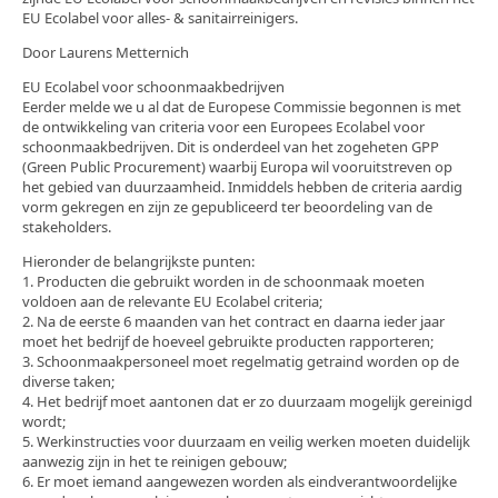
EU Ecolabel voor alles- & sanitairreinigers.
Bouwopruiming
Door Laurens Metternich
Extra handen (Handyman)
EU Ecolabel voor schoonmaakbedrijven
Eerder melde we u al dat de Europese Commissie begonnen is met
Ongediertebestrijding
de ontwikkeling van criteria voor een Europees Ecolabel voor
schoonmaakbedrijven. Dit is onderdeel van het zogeheten GPP
Schoonmaakartikelen
(Green Public Procurement) waarbij Europa wil vooruitstreven op
het gebied van duurzaamheid. Inmiddels hebben de criteria aardig
Contact
vorm gekregen en zijn ze gepubliceerd ter beoordeling van de
stakeholders.
Hieronder de belangrijkste punten:
1. Producten die gebruikt worden in de schoonmaak moeten
voldoen aan de relevante EU Ecolabel criteria;
2. Na de eerste 6 maanden van het contract en daarna ieder jaar
moet het bedrijf de hoeveel gebruikte producten rapporteren;
3. Schoonmaakpersoneel moet regelmatig getraind worden op de
diverse taken;
4. Het bedrijf moet aantonen dat er zo duurzaam mogelijk gereinigd
wordt;
5. Werkinstructies voor duurzaam en veilig werken moeten duidelijk
aanwezig zijn in het te reinigen gebouw;
6. Er moet iemand aangewezen worden als eindverantwoordelijke