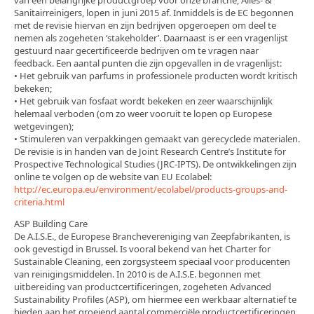
van een belangrijke productgroep voor onze branche, Alles- &
Sanitairreinigers, lopen in juni 2015 af. Inmiddels is de EC begonnen
met de revisie hiervan en zijn bedrijven opgeroepen om deel te
nemen als zogeheten ‘stakeholder’. Daarnaast is er een vragenlijst
gestuurd naar gecertificeerde bedrijven om te vragen naar
feedback. Een aantal punten die zijn opgevallen in de vragenlijst:
• Het gebruik van parfums in professionele producten wordt kritisch
bekeken;
• Het gebruik van fosfaat wordt bekeken en zeer waarschijnlijk
helemaal verboden (om zo weer vooruit te lopen op Europese
wetgevingen);
• Stimuleren van verpakkingen gemaakt van gerecyclede materialen.
De revisie is in handen van de Joint Research Centre’s Institute for
Prospective Technological Studies (JRC-IPTS). De ontwikkelingen zijn
online te volgen op de website van EU Ecolabel:
http://ec.europa.eu/environment/ecolabel/products-groups-and-
criteria.html
ASP Building Care
De A.I.S.E., de Europese Branchevereniging van Zeepfabrikanten, is
ook gevestigd in Brussel. Is vooral bekend van het Charter for
Sustainable Cleaning, een zorgsysteem speciaal voor producenten
van reinigingsmiddelen. In 2010 is de A.I.S.E. begonnen met
uitbereiding van productcertificeringen, zogeheten Advanced
Sustainability Profiles (ASP), om hiermee een werkbaar alternatief te
bieden aan het groeiend aantal commerciële productcertificeringen.