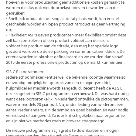
hoeven er voor producenten geen additionele kosten gemaakt te
worden die dus ook niet doorbelast hoeven te worden aan de
gebruiker;
• Snelheid: omdat de toetsing achteraf plaats vindt, kan er snel
geschakeld worden en lopen productintroducties geen vertraging
op;
• Flexibeler: ASP’s geven producenten meer flexibiliteit omdat deze
zelf kan controleren of een product voldoet aan de eisen.
Voldoet het product aan de criteria, dan mag het speciale logo
gevoerd worden op de verpakking en communicatiemiddelen. De
criteria worden in oktober gefinaliseerd en we zouden dan vanaf
2015 de eerste professionele producten op de markt kunnen zien.
SIS-C Pictogrammen
Iedere schoonmaker kent ze wel, de bekende icoontje waarmee zo
eenvoudig mogelijk het gebruik van een reinigingsmiddel,
hulpmiddel en machine wordt aangeduid. Recent heeft de A.I.S.E.
deze zogeheten SIS-C pictogrammen vernieuwd. Dit was hard nodig
want deze, oorspronkelijk in Nederland ontwikkelde pictogrammen,
waren inmiddels 20 jaar oud. Nu, onder leiding van wederom een
aantal Nederlanders, zijn de symbolen goed bekeken en waar nodig
vernieuwd of aangevuld. Zo is er kritisch gekeken naar ergonomie
en zijn nieuwe methodes zoals microvezel toegevoegd.
De nieuwe pictogrammen zijn gratis te downloaden en mogen
toegepast worden door de gehele Europese industrie: