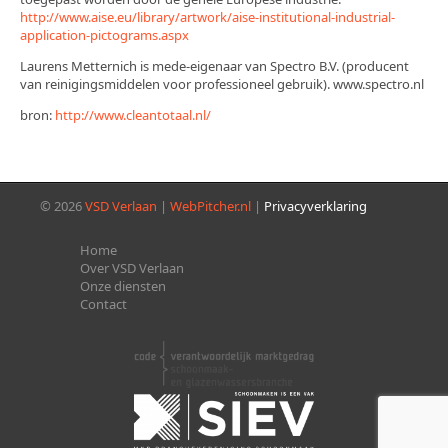
http://www.aise.eu/library/artwork/aise-institutional-industrial-
application-pictograms.aspx
Laurens Metternich is mede-eigenaar van Spectro B.V. (producent
van reinigingsmiddelen voor professioneel gebruik). www.spectro.nl
bron:
http://www.cleantotaal.nl/
© 2026
VSD Verlaan
|
WebPitcher.nl
|
Privacyverklaring
Home
Over VSD Verlaan
Onze diensten
Contact