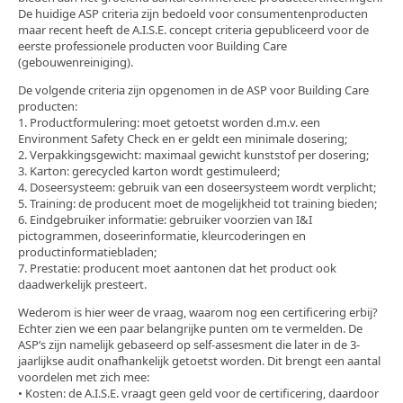
De huidige ASP criteria zijn bedoeld voor consumentenproducten
maar recent heeft de A.I.S.E. concept criteria gepubliceerd voor de
eerste professionele producten voor Building Care
(gebouwenreiniging).
De volgende criteria zijn opgenomen in de ASP voor Building Care
producten:
1. Productformulering: moet getoetst worden d.m.v. een
Environment Safety Check en er geldt een minimale dosering;
2. Verpakkingsgewicht: maximaal gewicht kunststof per dosering;
3. Karton: gerecycled karton wordt gestimuleerd;
4. Doseersysteem: gebruik van een doseersysteem wordt verplicht;
5. Training: de producent moet de mogelijkheid tot training bieden;
6. Eindgebruiker informatie: gebruiker voorzien van I&I
pictogrammen, doseerinformatie, kleurcoderingen en
productinformatiebladen;
7. Prestatie: producent moet aantonen dat het product ook
daadwerkelijk presteert.
Wederom is hier weer de vraag, waarom nog een certificering erbij?
Echter zien we een paar belangrijke punten om te vermelden. De
ASP’s zijn namelijk gebaseerd op self-assesment die later in de 3-
jaarlijkse audit onafhankelijk getoetst worden. Dit brengt een aantal
voordelen met zich mee:
• Kosten: de A.I.S.E. vraagt geen geld voor de certificering, daardoor