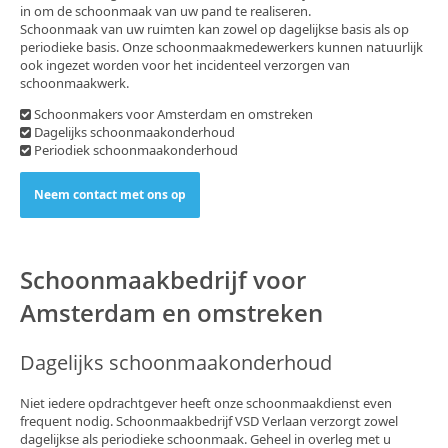
in om de schoonmaak van uw pand te realiseren.
Schoonmaak van uw ruimten kan zowel op dagelijkse basis als op
Bouwopruiming
periodieke basis. Onze schoonmaakmedewerkers kunnen natuurlijk
ook ingezet worden voor het incidenteel verzorgen van
Extra handen (Handyman)
schoonmaakwerk.
Ongediertebestrijding
Schoonmakers voor Amsterdam en omstreken
Dagelijks schoonmaakonderhoud
Schoonmaakartikelen
Periodiek schoonmaakonderhoud
Contact
Neem contact met ons op
Schoonmaakbedrijf voor
Amsterdam en omstreken
Dagelijks schoonmaakonderhoud
Niet iedere opdrachtgever heeft onze schoonmaakdienst even
frequent nodig. Schoonmaakbedrijf VSD Verlaan verzorgt zowel
dagelijkse als periodieke schoonmaak. Geheel in overleg met u