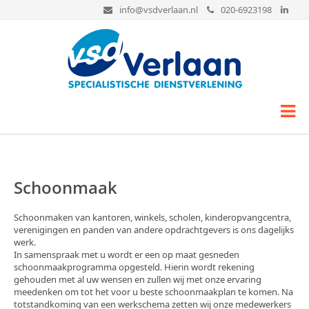
info@vsdverlaan.nl
020-6923198
Home
Over VSD Verlaan
Onze diensten
Schoonmaak
Schoonmaak
Glasbewassing
Schoonmaken van kantoren, winkels, scholen, kinderopvangcentra,
verenigingen en panden van andere opdrachtgevers is ons dagelijks
Vloeronderhoud
werk.
In samenspraak met u wordt er een op maat gesneden
Gevelreiniging
schoonmaakprogramma opgesteld. Hierin wordt rekening
gehouden met al uw wensen en zullen wij met onze ervaring
Hoogwerkerverhuur
meedenken om tot het voor u beste schoonmaakplan te komen. Na
totstandkoming van een werkschema zetten wij onze medewerkers
Vogelwering