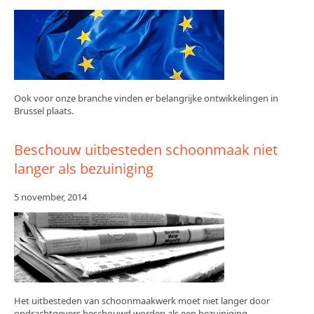
Bouwopruiming
Extra handen (Handyman)
Ongediertebestrijding
Schoonmaakartikelen
Ook voor onze branche vinden er belangrijke ontwikkelingen in
Brussel plaats.
Contact
Beschouw uitbesteden schoonmaak niet
langer als bezuiniging
5 november, 2014
Het uitbesteden van schoonmaakwerk moet niet langer door
opdrachtgevers beschouwd worden als een bezuiniging.