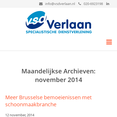
info@vsdverlaan.nl
020-6923198
Home
Over VSD Verlaan
Onze diensten
Maandelijkse Archieven:
Schoonmaak
november 2014
Glasbewassing
Vloeronderhoud
Meer Brusselse bemoeienissen met
Gevelreiniging
schoonmaakbranche
Hoogwerkerverhuur
12 november, 2014
Vogelwering